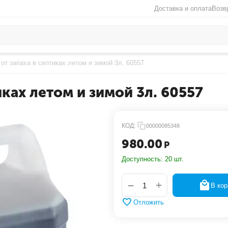
Доставка и оплата
Возв
от запаха в септиках летом и зимой 3л. 60557
иках летом и зимой 3л. 60557
КОД:
00000085348
980.00
Р
Доступность:
20 шт.
+
−
В кор
Отложить