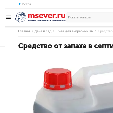
Истра
Главная
Дача и сад
Ср-ва для выгребных ям
Средство 
/
/
/
Средство от запаха в септ