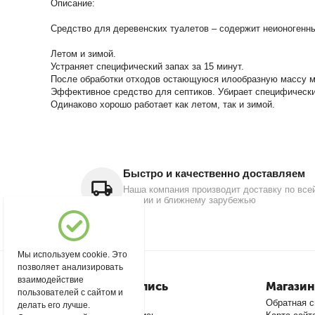
Описание:
Средство для деревенских туалетов – содержит неионогенны
Летом и зимой.
Устраняет специфический запах за 15 минут.
После обработки отходов остающуюся илообразную массу м
Эффективное средство для септиков. Убирает специфический
Одинаково хорошо работает как летом, так и зимой.
Быстро и качественно доставляем
Наша компания производит доставку по все
России и ближнему зарубежью
Мы используем cookie. Это
позволяет анализировать
взаимодействие
Моя учетная запись
Магазин
пользователей с сайтом и
Войти
Обратная с
делать его лучше.