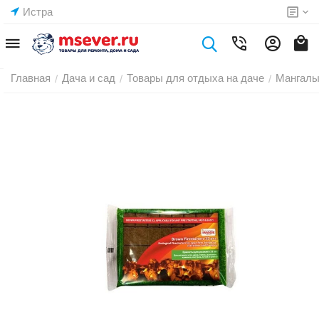
Истра
Главная
Дача и сад
Товары для отдыха на даче
Мангалы
/
/
/