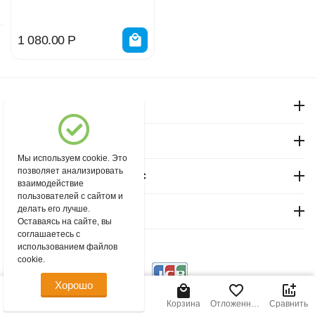
1 080.00
Р
Моя учетная запись
Магазин "Северный"
Мы используем cookie. Это
позволяет анализировать
Покупательский сервис
взаимодействие
пользователей с сайтом и
делать его лучше.
Контакты
Оставаясь на сайте, вы
соглашаетесь с
использованием файлов
© 2004 - 2026 msever.ru.
cookie.
Хорошо
Главная
Меню
Найти
Корзина
Отложенные
Сравнить
товары