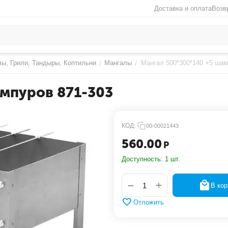
Доставка и оплата
Возв
ы, Грили, Тандыры, Коптильни
Мангалы
Мангал 500*300*140 +5 шам
/
/
ампуров 871-303
КОД:
00-00021443
560.00
Р
Доступность:
1 шт.
+
−
В кор
Отложить