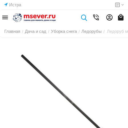
Истра
Главная
Дача и сад
Уборка снега
Ледорубы
Ледоруб м
/
/
/
/