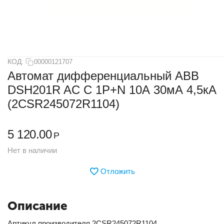
КОД:
00000121707
Автомат дифференциальный ABB
DSH201R AC C 1Р+N 10А 30мА 4,5кА
(2CSR245072R1104)
5 120.00
Р
Нет в наличии
Отложить
Описание
Артикул производителя 2CSR245072R1104