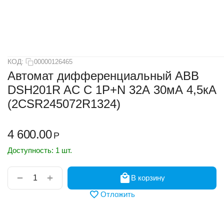
КОД:
00000126465
Автомат дифференциальный ABB
DSH201R AC C 1Р+N 32А 30мА 4,5кА
(2CSR245072R1324)
4 600.00
Р
Доступность:
1 шт.
+
−
В корзину
Отложить