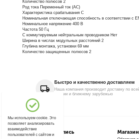
Количество полюсов 2
Род тока Переменный ток (AC)
Характеристика срабатывания C
Номинальная отключающая способность в соответствии с EN
Номинальное напряжение 400 В
Частота 50 Гц
С коммутируемым нейтральным проводником Нет
Ширина в числах модульных расстояний 2
Глубина монтажа, установки 69 мм
Количество защищенных полюсов 2
Быстро и качественно доставляем
Наша компания производит доставку по все
России и ближнему зарубежью
Мы используем cookie. Это
позволяет анализировать
взаимодействие
Моя учетная запись
Магазин
пользователей с сайтом и