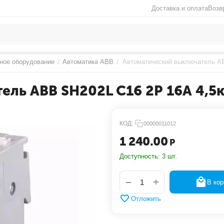
Доставка и оплата
Возв
ное оборудование
Автоматика АВВ
Автоматический выключатель AB
/
/
ель ABB SH202L C16 2Р 16А 4,5
КОД:
00000011012
1 240.00
Р
Доступность:
3 шт.
+
−
В кор
Отложить