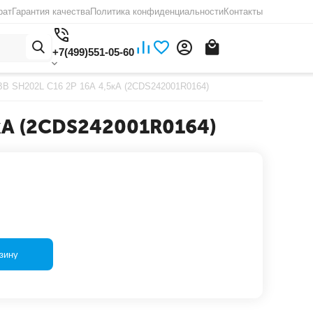
рат
Гарантия качества
Политика конфиденциальности
Контакты
+7(499)551-05-60
B SH202L C16 2Р 16А 4,5кА (2CDS242001R0164)
кА (2CDS242001R0164)
зину