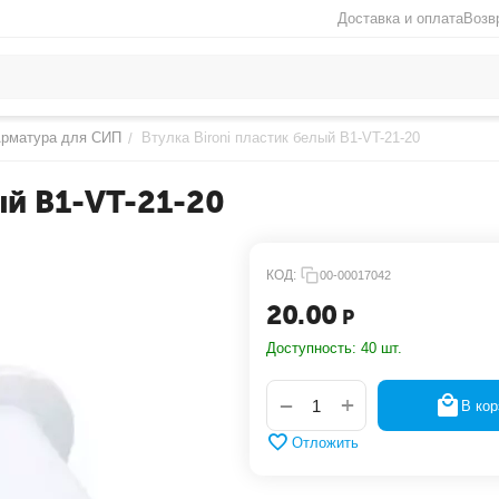
Доставка и оплата
Возв
рматура для СИП
Втулка Bironi пластик белый В1-VT-21-20
/
ый В1-VT-21-20
КОД:
00-00017042
20.00
Р
Доступность:
40 шт.
+
−
В кор
Отложить