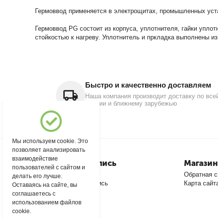
Гермоввод применяется в электрощитах, промышленных уста
Гермоввод PG состоит из корпуса, уплотнителя, гайки упло
стойкостью к нагреву. Уплотнитель и пркладка выполнены и
Быстро и качественно доставляем
Наша компания производит доставку по все
России и ближнему зарубежью
Мы используем cookie. Это
позволяет анализировать
взаимодействие
Моя учетная запись
Магазин
пользователей с сайтом и
Войти
Обратная с
делать его лучше.
Создать учетную запись
Карта сайт
Оставаясь на сайте, вы
соглашаетесь с
использованием файлов
cookie.