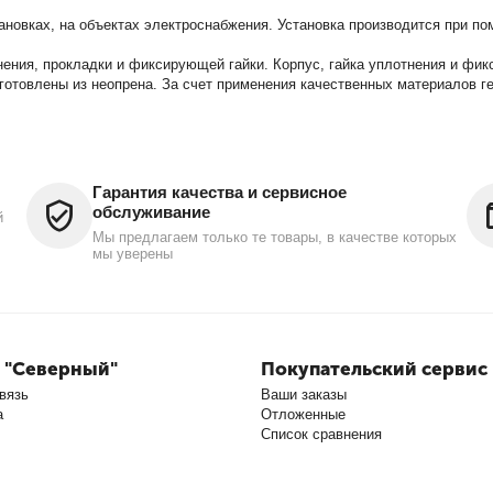
новках, на объектах электроснабжения. Установка производится при п
тнения, прокладки и фиксирующей гайки. Корпус, гайка уплотнения и фи
зготовлены из неопрена. За счет применения качественных материалов
Гарантия качества и сервисное
обслуживание
й
Мы предлагаем только те товары, в качестве которых
мы уверены
 "Северный"
Покупательский сервис
вязь
Ваши заказы
а
Отложенные
Список сравнения