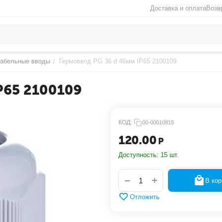
Доставка и оплата
Возв
абельные вводы
Гермоввод PG 36 d 46мм IP65 2100109
/
P65 2100109
КОД:
00-00010815
120.00
Р
Доступность:
15 шт.
+
−
В кор
Отложить