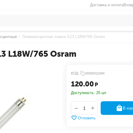
Доставка и оплата
Возв
сцентные
Люминесцентная лампа G13 L18W/765 Osram
/
3 L18W/765 Osram
КОД:
00000011684
120.00
Р
Доступность:
25 шт.
+
−
В кор
Отложить