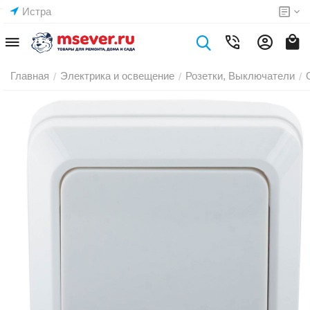
Истра
Главная
Электрика и освещение
Розетки, Выключатели
/
/
/