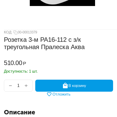
КОД:
00-00013379
Розетка 3-м РА16-112 с з/к
треугольная Пралеска Аква
510.00
Р
Доступность:
1 шт.
+
−
В корзину
Отложить
Описание