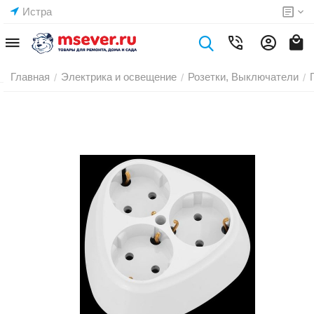
Истра
Главная
Электрика и освещение
Розетки, Выключатели
/
/
/