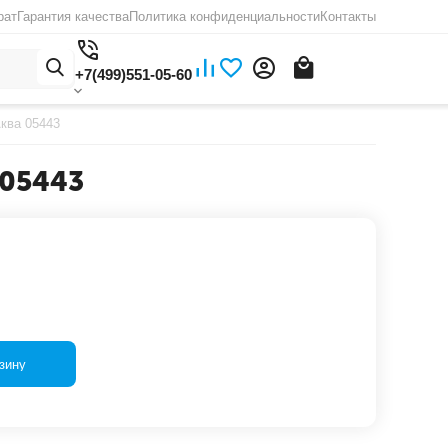
рат
Гарантия качества
Политика конфиденциальности
Контакты
+7(499)551-05-60
ква 05443
 05443
зину