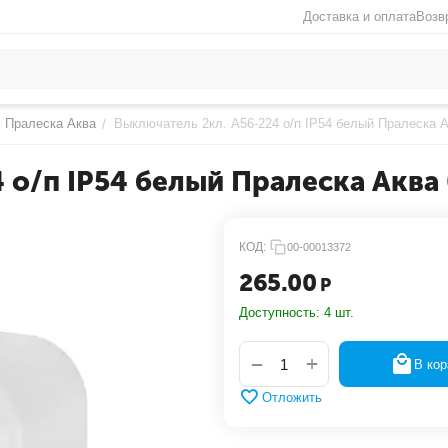
Доставка и оплата
Возв
Пралеска Аква
Выключатель 2кл. А56-224 о/п IP54 белый Пралеска А
/
 о/п IP54 белый Пралеска Аква
КОД:
00-00013372
265.00
Р
Доступность:
4 шт.
+
−
В кор
Отложить