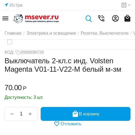
Истра
Главная
Электрика и освещение
Розетки, Выключатели
/
/
/
КОД:
00000090728
Выключатель 2-кл.с инд. Volsten
Magenta V01-11-V22-M белый м-зм
70.00
Р
Доступность:
3 шт.
+
−
В корзину
Отложить