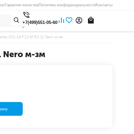
рат
Гарантия качества
Политика конфиденциальности
Контакты
+7(499)551-05-60
enta V01-14-F12-M RJ-11 Nero м-зм
1 Nero м-зм
зину