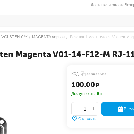
Доставка и оплата
Возв
VOLSTEN С/У
MAGENTA черная
Розетка 1-мест.телеф. Volsten Mag
/
/
sten Magenta V01-14-F12-M RJ-1
КОД:
00000090690
100.00
Р
Доступность:
9 шт.
+
−
В кор
Отложить