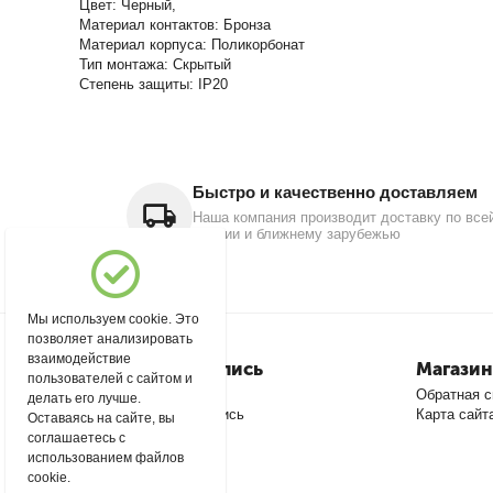
Цвет: Черный,
Материал контактов: Бронза
Материал корпуса: Поликорбонат
Тип монтажа: Скрытый
Степень защиты: IP20
Быстро и качественно доставляем
Наша компания производит доставку по все
России и ближнему зарубежью
Мы используем cookie. Это
позволяет анализировать
взаимодействие
Моя учетная запись
Магазин
пользователей с сайтом и
Войти
Обратная с
делать его лучше.
Создать учетную запись
Карта сайт
Оставаясь на сайте, вы
соглашаетесь с
использованием файлов
cookie.