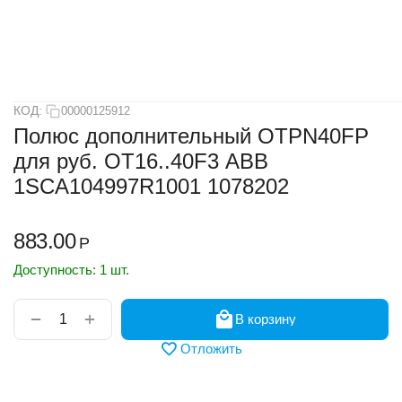
КОД:
00000125912
Полюс дополнительный OTPN40FP
для руб. OT16..40F3 АВВ
1SCA104997R1001 1078202
883.00
Р
Доступность:
1 шт.
+
−
В корзину
Отложить