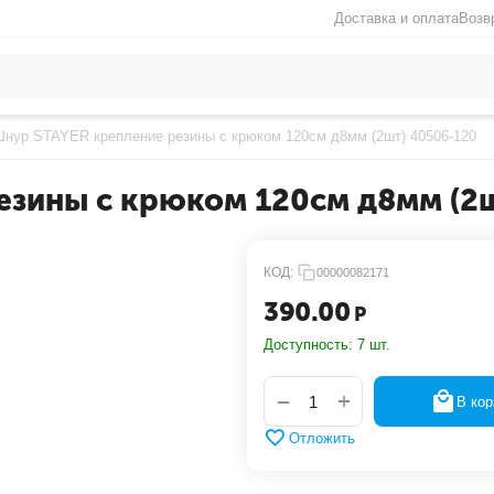
Доставка и оплата
Возв
нур STAYER крепление резины с крюком 120см д8мм (2шт) 40506-120
езины с крюком 120см д8мм (2ш
КОД:
00000082171
390.00
Р
Доступность:
7 шт.
+
−
В кор
Отложить