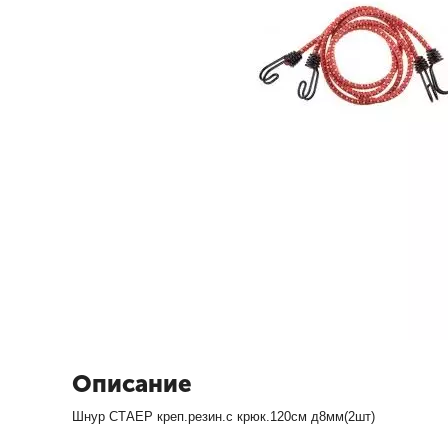
Описание
Шнур СТАЕР креп.резин.с крюк.120см д8мм(2шт)