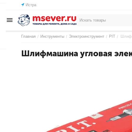
Истра
Главная
Инструменты
Электроинструмент
PIT
Шлифм
/
/
/
/
Шлифмашина угловая элект