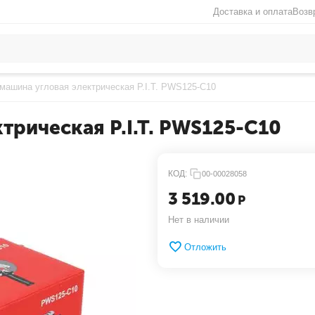
Доставка и оплата
Возв
ашина угловая электрическая P.I.T. PWS125-C10
рическая P.I.T. PWS125-C10
КОД:
00-00028058
3 519.00
Р
Нет в наличии
Отложить