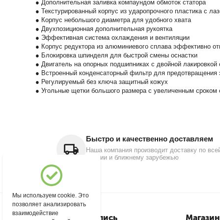
● Дополнительная заливка компаундом обмоток статора
● Текстурированный корпус из ударопрочного пластика с ла
● Корпус небольшого диаметра для удобного хвата
● Двухпозиционная дополнительная рукоятка
● Эффективная система охлаждения и вентиляции
● Корпус редуктора из алюминиевого сплава эффективно от
● Блокировка шпинделя для быстрой смены оснастки
● Двигатель на опорных подшипниках с двойной лакировкой 
● Встроенный конденсаторный фильтр для предотвращения 
● Регулируемый без ключа защитный кожух
● Угольные щетки большого размера с увеличенным сроком
Быстро и качественно доставляем
Наша компания производит доставку по все
России и ближнему зарубежью
Мы используем cookie. Это
позволяет анализировать
взаимодействие
Моя учетная запись
Магазин