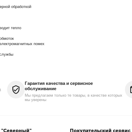
зерной обработкой
водит тепло
обмоток
электромагнитных помех
 службы
Гарантия качества и сервисное
обслуживание
й
Мы предлагаем только те товары, в качестве которых
мы уверены
 "Северный"
Покупательский сервис