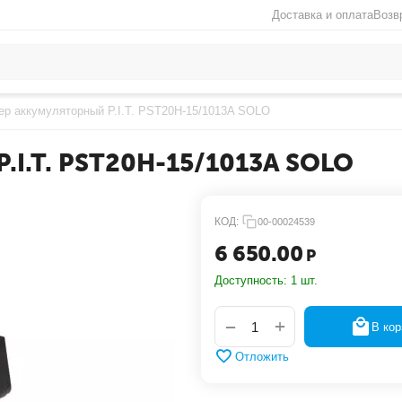
Доставка и оплата
Возв
ер аккумуляторный P.I.T. PST20H-15/1013A SOLO
.I.T. PST20H-15/1013A SOLO
КОД:
00-00024539
6 650.00
Р
Доступность:
1 шт.
+
−
В кор
Отложить