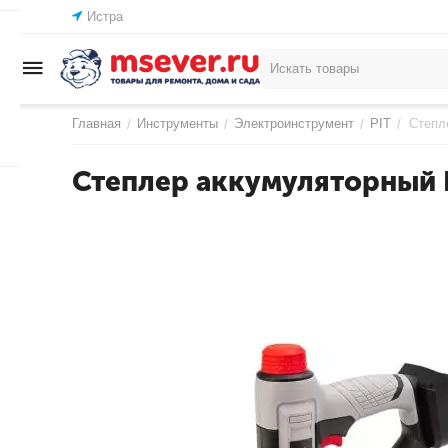
Истра
Главная
Инструменты
Электроинструмент
PIT
Степл
/
/
/
/
Степлер аккумуляторный P