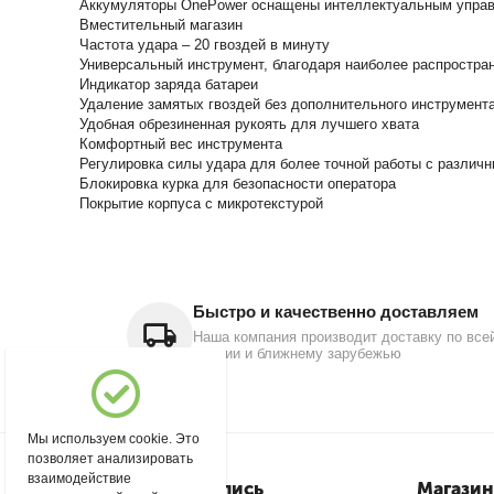
Аккумуляторы OnePower оснащены интеллектуальным управле
Вместительный магазин
Частота удара – 20 гвоздей в минуту
Универсальный инструмент, благодаря наиболее распростран
Индикатор заряда батареи
Удаление замятых гвоздей без дополнительного инструмент
Удобная обрезиненная рукоять для лучшего хвата
Комфортный вес инструмента
Регулировка силы удара для более точной работы с различ
Блокировка курка для безопасности оператора
Покрытие корпуса с микротекстурой
Быстро и качественно доставляем
Наша компания производит доставку по все
России и ближнему зарубежью
Мы используем cookie. Это
позволяет анализировать
взаимодействие
Моя учетная запись
Магазин