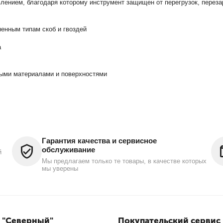
нием, благодаря которому инструмент защищен от перегрузок, перезар
енным типам скоб и гвоздей
а
ными материалами и поверхностями
Гарантия качества и сервисное
обслуживание
й
Мы предлагаем только те товары, в качестве которых
мы уверены
 "Северный"
Покупательский сервис