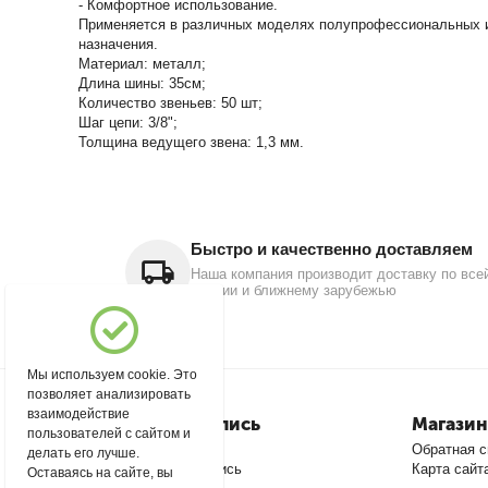
- Комфортное использование.
Применяется в различных моделях полупрофессиональных и
назначения.
Материал: металл;
Длина шины: 35см;
Количество звеньев: 50 шт;
Шаг цепи: 3/8";
Толщина ведущего звена: 1,3 мм.
Быстро и качественно доставляем
Наша компания производит доставку по все
России и ближнему зарубежью
Мы используем cookie. Это
позволяет анализировать
взаимодействие
Моя учетная запись
Магазин
пользователей с сайтом и
Войти
Обратная с
делать его лучше.
Создать учетную запись
Карта сайт
Оставаясь на сайте, вы