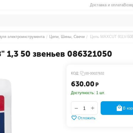
Доставка и оплата
Возв
для электроинструмента
Цепи, Шины, Свечи
Цепь MAXCUT 91LV-50E 
/
/
" 1,3 50 звеньев 086321050
КОД:
00-00027632
630.00
Р
Доступность:
1 шт.
+
−
В кор
Отложить