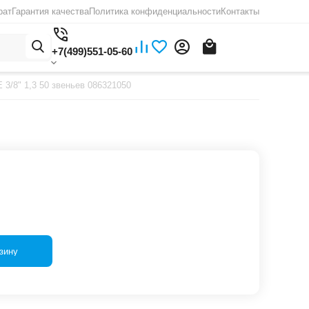
рат
Гарантия качества
Политика конфиденциальности
Контакты
+7(499)551-05-60
3/8" 1,3 50 звеньев 086321050
зину