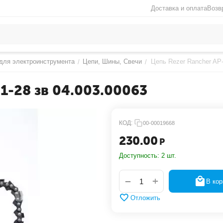
Доставка и оплата
Возв
для электроинструмента
Цепи, Шины, Свечи
Цепь Rezer Rancher AP-
/
/
,1-28 зв 04.003.00063
КОД:
00-00019668
230.00
Р
Доступность:
2 шт.
+
−
В кор
Отложить