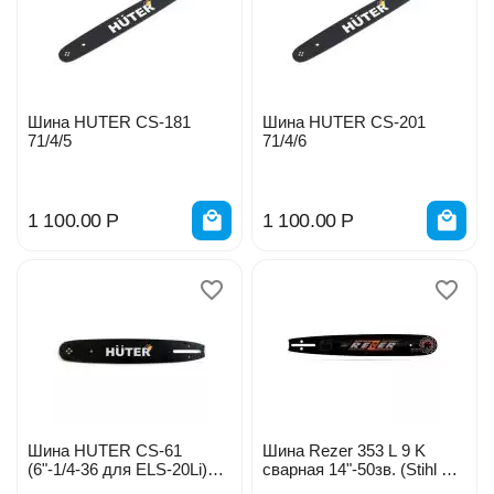
Шина HUTER CS-181
Шина HUTER CS-201
71/4/5
71/4/6
1 100.00
Р
1 100.00
Р
Шина HUTER CS-61
Шина Rezer 353 L 9 K
(6"-1/4-36 для ELS-20Li)
сварная 14"-50зв. (Stihl MS
71/4/37
180) 03.016.00003