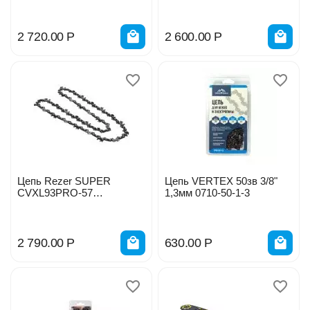
03.025.00052
2 720.00
Р
2 600.00
Р
Цепь Rezer SUPER
Цепь VERTEX 50зв 3/8"
СVXL93PRO-57
1,3мм 0710-50-1-3
03.025.00054
2 790.00
Р
630.00
Р