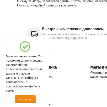
В саму канистру заливается бензин и затем перемешивается
Носик для удобной заливки в комплекте.
Быстро и качественно доставляем
Наша компания производит доставку по все
России и ближнему зарубежью
Мы используем cookie. Это
позволяет анализировать
взаимодействие
Моя учетная запись
Магазин
пользователей с сайтом и
Войти
Обратная с
делать его лучше.
Создать учетную запись
Карта сайт
Оставаясь на сайте, вы
соглашаетесь с
использованием файлов
cookie.
Хорошо
© 2004 - 2026 msever.ru.