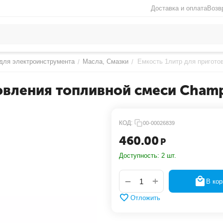
Доставка и оплата
Возв
для электроинструмента
Масла, Смазки
Емкость 1литр для пригото
/
/
овления топливной смеси Cham
КОД:
00-00026839
460.00
Р
Доступность:
2 шт.
+
−
В кор
Отложить