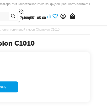
рат
Гарантия качества
Политика конфиденциальности
Контакты
+7(499)551-05-60
вления топливной смеси Champion C1010
pion C1010
зину