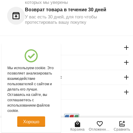
которых мы уверены
Возврат товара в течение 30 дней
У вас есть 30 дней, для того чтобы
протестировать вашу покупку
Моя учетная запись
Магазин "Северный"
Мы используем cookie. Это
позволяет анализировать
Покупательский сервис
взаимодействие
пользователей с сайтом и
делать его лучше.
Контакты
Оставаясь на сайте, вы
соглашаетесь с
использованием файлов
© 2004 - 2026 msever.ru.
cookie.
Хорошо
2 700.00
Р
В корзину
Главная
Меню
Найти
Корзина
Отложенные
Сравнить