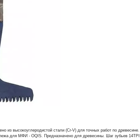
влено из высокоуглеродистой стали (Cr-V) для точных работ по древеси
епежа для МФИ - OQIS. Предназначено для древесины. Шаг зубьев 14TPI