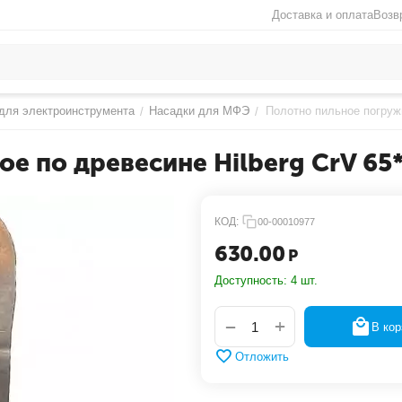
Доставка и оплата
Возв
для электроинструмента
Насадки для МФЭ
Полотно пильное погружн
/
/
е по древесине Hilberg CrV 65
КОД:
00-00010977
630.00
Р
Доступность:
4 шт.
+
−
В кор
Отложить