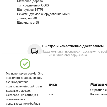
Материал дерево
Тип соединения OQIS
Шаг зубьев 14TPI
Рекомендуемое оборудование МФИ
Длина, мм 40
Ширина, мм 65
Быстро и качественно доставляем
Наша компания производит доставку по все
России и ближнему зарубежью
Мы используем cookie. Это
позволяет анализировать
взаимодействие
Моя учетная запись
Магазин
пользователей с сайтом и
Войти
Обратная с
делать его лучше.
Создать учетную запись
Карта сайт
Оставаясь на сайте, вы
соглашаетесь с
использованием файлов