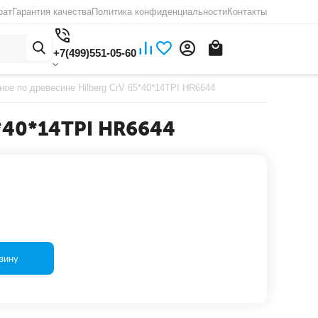
рат
Гарантия качества
Политика конфиденциальности
Контакты
+7(499)551-05-60
ое по древесине Hilberg CrV 65*40*14TPI HR6644
*40*14TPI HR6644
зину