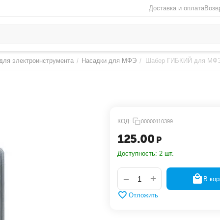
Доставка и оплата
Возв
для электроинструмента
Насадки для МФЭ
Шабер ГИБКИЙ для МФ
/
/
КОД:
00000110399
125.00
Р
Доступность:
2 шт.
+
−
В кор
Отложить