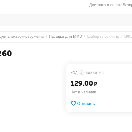
Доставка и оплата
Возв
для электроинструмента
Насадки для МФЭ
Шабер плоский для МФЭ
/
/
260
КОД:
00000081601
129.00
Р
Нет в наличии
Отложить