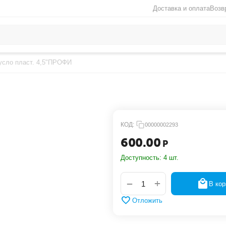
Доставка и оплата
Возв
усло пласт. 4,5"ПРОФИ
КОД:
00000002293
600.00
Р
Доступность:
4 шт.
+
−
В кор
Отложить