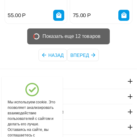
55.00
Р
75.00
Р
Показать еще 12 товаров
НАЗАД
ВПЕРЕД
Моя учетная запись
Магазин "Северный"
Мы используем cookie. Это
позволяет анализировать
Покупательский сервис
взаимодействие
пользователей с сайтом и
делать его лучше.
Контакты
Оставаясь на сайте, вы
соглашаетесь с