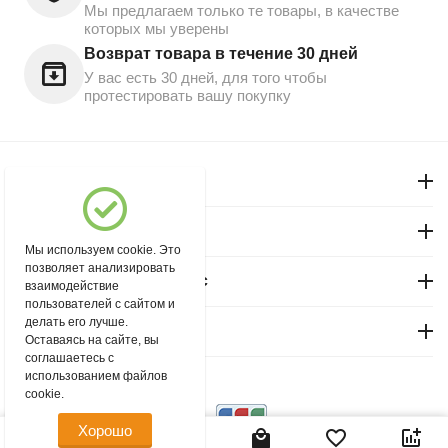
Мы предлагаем только те товары, в качестве
которых мы уверены
Возврат товара в течение 30 дней
У вас есть 30 дней, для того чтобы
протестировать вашу покупку
Моя учетная запись
Магазин "Северный"
Мы используем cookie. Это
позволяет анализировать
Покупательский сервис
взаимодействие
пользователей с сайтом и
делать его лучше.
Контакты
Оставаясь на сайте, вы
соглашаетесь с
использованием файлов
© 2004 - 2026 msever.ru.
cookie.
Хорошо
215.00
Р
В корзину