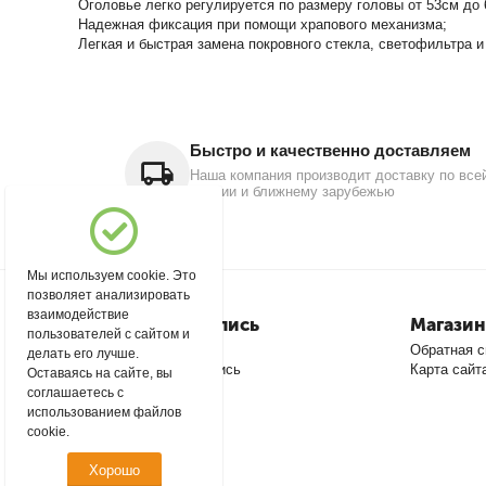
Оголовье легко регулируется по размеру головы от 53см до 
Надежная фиксация при помощи храпового механизма;
Легкая и быстрая замена покровного стекла, светофильтра и
Быстро и качественно доставляем
Наша компания производит доставку по все
России и ближнему зарубежью
Мы используем cookie. Это
позволяет анализировать
взаимодействие
Моя учетная запись
Магазин
пользователей с сайтом и
Войти
Обратная с
делать его лучше.
Создать учетную запись
Карта сайт
Оставаясь на сайте, вы
соглашаетесь с
использованием файлов
cookie.
Хорошо