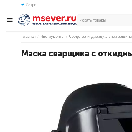
Истра
Главная
Инструменты
Средства индивидуальной защиты
/
/
Маска сварщика с откидн