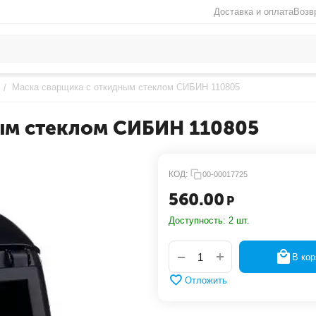
Доставка и оплата
Возв
Маска сварщика с откидным стеклом СИБИН 110805
/
ым стеклом СИБИН 110805
КОД:
00-00017725
560.00
Р
Доступность:
2 шт.
+
−
В кор
Отложить