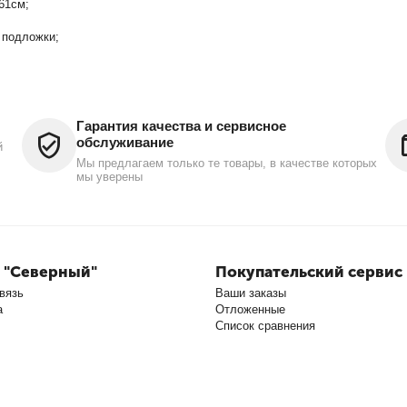
61см;
 подложки;
Гарантия качества и сервисное
обслуживание
й
Мы предлагаем только те товары, в качестве которых
мы уверены
 "Северный"
Покупательский сервис
вязь
Ваши заказы
а
Отложенные
Список сравнения