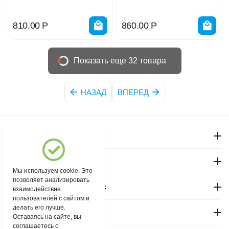
810.00
Р
860.00
Р
Показать еще 32 товара
НАЗАД
ВПЕРЕД
Моя учетная запись
Магазин "Северный"
Мы используем cookie. Это
позволяет анализировать
Покупательский сервис
взаимодействие
пользователей с сайтом и
делать его лучше.
Контакты
Оставаясь на сайте, вы
соглашаетесь с