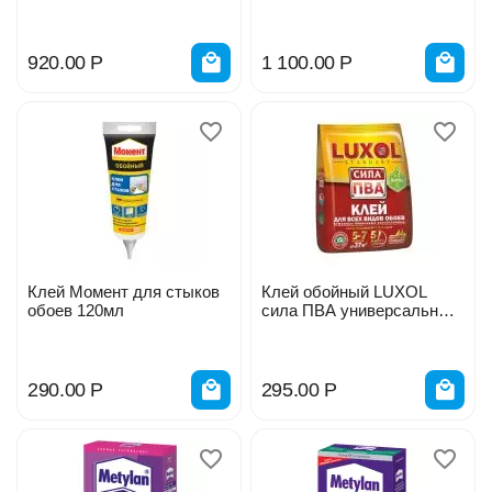
стеклохолста 10кг
920.00
Р
1 100.00
Р
Клей Момент для стыков
Клей обойный LUXOL
обоев 120мл
сила ПВА универсальный
200г 11608229
290.00
Р
295.00
Р