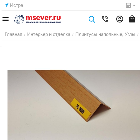
Истра
Главная
Интерьер и отделка
Плинтусы напольные, Углы
/
/
/