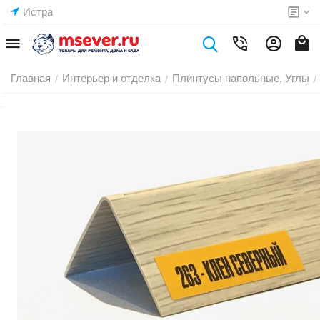
Истра
Главная
Интерьер и отделка
Плинтусы напольные, Углы
/
/
/