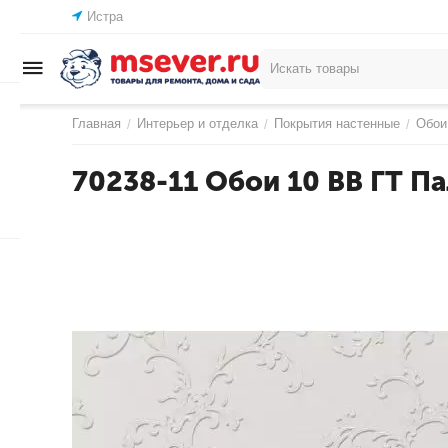
Истра
Главная
Интерьер и отделка
Покрытия настенные
Обои
/
/
/
70238-11 Обои 10 ВВ ГТ П