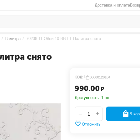
Доставка и оплата
Возв
Палитра
70238-11 Обои 10 ВВ ГТ Палитра снято
/
/
алитра снято
КОД:
00000120184
990.00
Р
Доступность:
1 шт.
+
−
В кор
Отложить