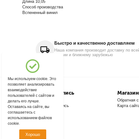
Длина 10,05
Способ производства
Вспененный винил
Быстро и качественно доставляем
Наша компания производит доставку по все
России и ближнему зарубежью
Мы используем cookie. Это
позволяет анализировать
взаимодействие
Моя учетная запись
Магазин
пользователей с сайтом и
Войти
Обратная с
делать его лучше.
Создать учетную запись
Карта сайт
Оставаясь на сайте, вы
соглашаетесь с
использованием файлов
cookie.
Хорошо