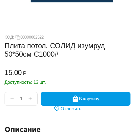
КОД:
00000082522
Плита потол. СОЛИД изумруд
50*50см С1000#
15.00
Р
Доступность:
13 шт.
+
−
В корзину
Отложить
Описание