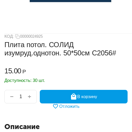
КОД:
00000024925
Плита потол. СОЛИД
изумруд.однотон. 50*50см С2056#
15.00
Р
Доступность:
30 шт.
+
−
В корзину
Отложить
Описание