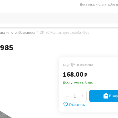
Доставка и оплата
Возв
ования столбов/опоры
DK 70 Колпак для столба 4985
/
4985
КОД:
00000022348
168.00
Р
Доступность:
8 шт.
+
−
В кор
Отложить