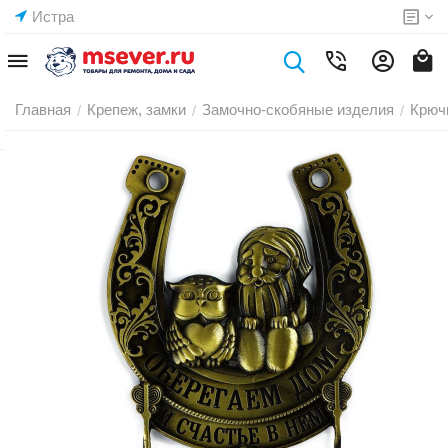
Истра
Главная
Крепеж, замки
Замочно-скобяные изделия
Крюч
/
/
/