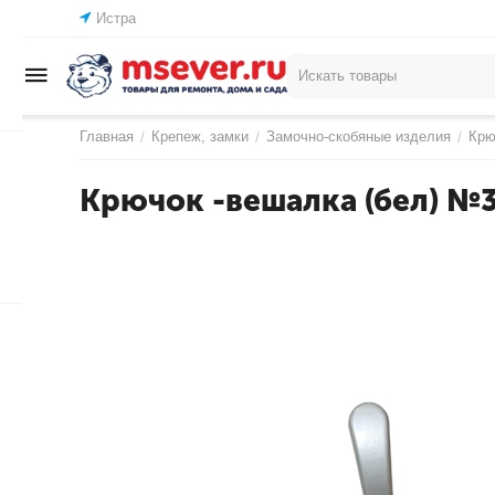
Истра
Главная
Крепеж, замки
Замочно-скобяные изделия
Крю
/
/
/
Крючок -вешалка (бел) №