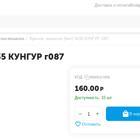
Доставка и оплата
Возв
чки-вешалки
Крючок -вешалка (бел) №35 КУНГУР г087
/
35 КУНГУР г087
КОД:
00000117856
160.00
Р
Доступность:
15 шт.
+
−
В кор
Отложить