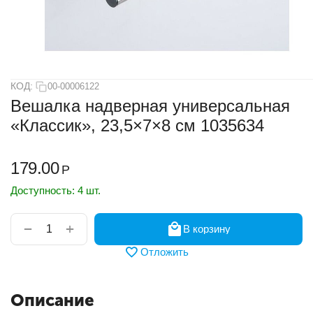
КОД:
00-00006122
Вешалка надверная универсальная
«Классик», 23,5×7×8 см 1035634
179.00
Р
Доступность:
4 шт.
+
−
В корзину
Отложить
Описание