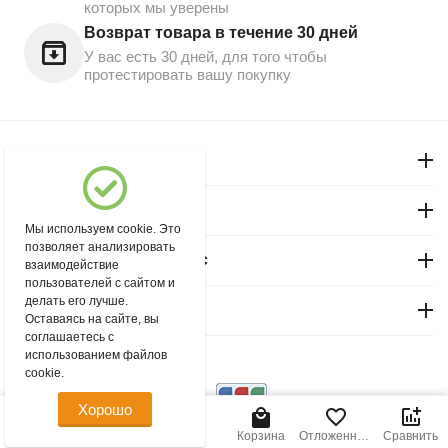
которых мы уверены
Возврат товара в течение 30 дней
У вас есть 30 дней, для того чтобы
протестировать вашу покупку
Моя учетная запись
Магазин "Северный"
Мы используем cookie. Это
позволяет анализировать
Покупательский сервис
взаимодействие
пользователей с сайтом и
делать его лучше.
Контакты
Оставаясь на сайте, вы
соглашаетесь с
использованием файлов
© 2004 - 2026 msever.ru.
cookie.
Хорошо
280.00
Р
В корзину
Главная
Меню
Найти
Корзина
Отложенные
Сравнить