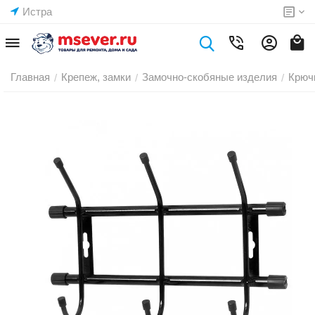
Истра
Главная
Крепеж, замки
Замочно-скобяные изделия
Крюч
/
/
/