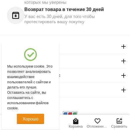
которых мы уверены
Возврат товара в течение 30 дней
У вас есть 30 дней, для того чтобы
протестировать вашу покупку
Моя учетная запись
Магазин "Северный"
Мы используем cookie. Это
позволяет анализировать
Покупательский сервис
взаимодействие
пользователей с сайтом и
делать его лучше.
Контакты
Оставаясь на сайте, вы
соглашаетесь с
использованием файлов
© 2004 - 2026 msever.ru.
cookie.
Хорошо
440.00
Р
В корзину
Главная
Меню
Найти
Корзина
Отложенные
Сравнить