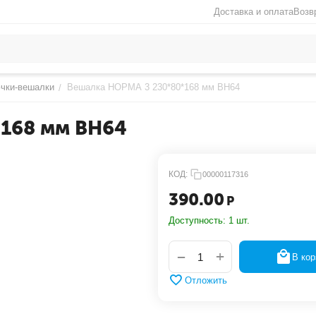
Доставка и оплата
Возв
чки-вешалки
Вешалка НОРМА 3 230*80*168 мм ВН64
/
*168 мм ВН64
КОД:
00000117316
390.00
Р
Доступность:
1 шт.
+
−
В кор
Отложить