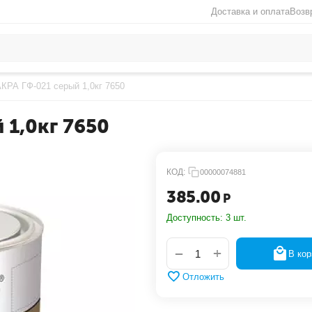
Доставка и оплата
Возв
АКРА ГФ-021 серый 1,0кг 7650
 1,0кг 7650
КОД:
00000074881
385.00
Р
Доступность:
3 шт.
+
−
В кор
Отложить