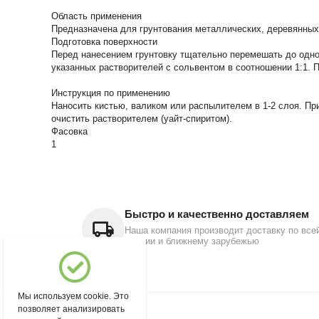
Область применения
Предназначена для грунтования металлических, деревянных
Подготовка поверхности
Перед нанесением грунтовку тщательно перемешать до одно
указанных растворителей с сольвентом в соотношении 1:1. 
Инструкция по применению
Наносить кистью, валиком или распылителем в 1-2 слоя. При
очистить растворителем (уайт-спиритом).
Фасовка
1
Быстро и качественно доставляем
Наша компания производит доставку по все
России и ближнему зарубежью
Мы используем cookie. Это
позволяет анализировать