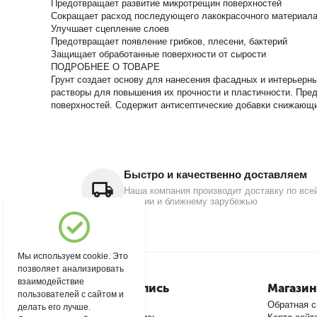
Предотвращает развитие микротрещин поверхностей
Сокращает расход последующего лакокрасочного материала
Улучшает сцепление слоев
Предотвращает появление грибков, плесени, бактерий
Защищает обработанные поверхности от сырости
ПОДРОБНЕЕ О ТОВАРЕ
Грунт создает основу для нанесения фасадных и интерьерны
растворы для повышения их прочности и пластичности. Пред
поверхностей. Содержит антисептические добавки снижающие
Быстро и качественно доставляем
Наша компания производит доставку по все
России и ближнему зарубежью
Мы используем cookie. Это
позволяет анализировать
взаимодействие
Моя учетная запись
Магазин
пользователей с сайтом и
Войти
Обратная с
делать его лучше.