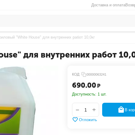
Доставка и оплата
Возв
риловый "White House" для внутренних работ 10,0кг
ouse" для внутренних работ 10,
КОД:
00000063241
690.00
Р
Доступность:
1 шт.
+
−
В кор
Отложить