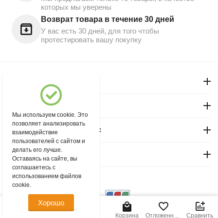
которых мы уверены
Возврат товара в течение 30 дней
У вас есть 30 дней, для того чтобы
протестировать вашу покупку
Моя учетная запись
Магазин "Северный"
Мы используем cookie. Это
позволяет анализировать
Покупательский сервис
взаимодействие
пользователей с сайтом и
делать его лучше.
Контакты
Оставаясь на сайте, вы
соглашаетесь с
использованием файлов
© 2004 - 2026 msever.ru.
cookie.
Хорошо
295.00
Р
В корзину
Главная
Меню
Найти
Корзина
Отложенные
Сравнить