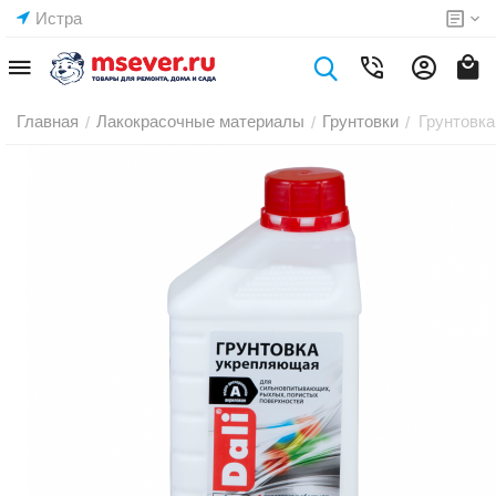
Истра
Главная
Лакокрасочные материалы
Грунтовки
Грунтовка
/
/
/