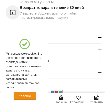
которых мы уверены
Возврат товара в течение 30 дней
У вас есть 30 дней, для того чтобы
протестировать вашу покупку
Моя учетная запись
Магазин "Северный"
Мы используем cookie. Это
позволяет анализировать
Покупательский сервис
взаимодействие
пользователей с сайтом и
делать его лучше.
Контакты
Оставаясь на сайте, вы
соглашаетесь с
использованием файлов
© 2004 - 2026 msever.ru.
cookie.
Хорошо
670.00
Р
В корзину
Главная
Меню
Найти
Корзина
Отложенные
Сравнить